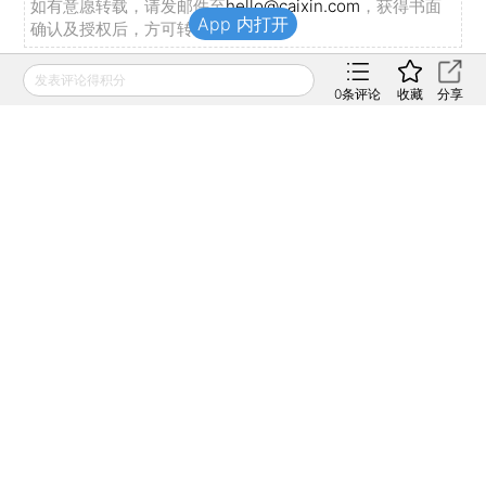
如有意愿转载，请发邮件至
hello@caixin.com
，获得书面
App 内打开
确认及授权后，方可转载。
发表评论得积分
0
条评论
收藏
分享
推荐阅读
私房课
In Depth: As
向松祚：宏观经济70
Tencent Lays Off
讲，带你了解国内外
Staff, Is Its ‘Winter’
经济大局
Approaching?
2022年04月06日
2022年04月01日