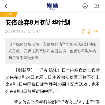
世界
安倍放弃9月初访华计划
2015年08月24日 15:47
T中
日本媒体分析认为，安倍放弃访华可能考虑到活动形
式分歧、安保法案审议和美国立场；他仍欲争取年内
与习近平再次会谈
【财新网】（记者
陈沁
）
日本
内阁官房长官菅
义伟在8月24日表示，日本首相
安倍晋三
将不会出
席9月3日中国抗日战争胜利70周年纪念活动，也不
会在9月3日前后访问中国。
菅义伟在当天举行的例行记者会上说，出于“国