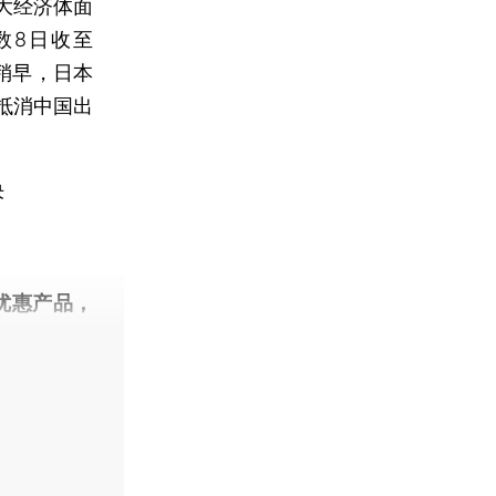
大经济体面
数8日收至
天稍早，日本
抵消中国出
决
优惠产品，