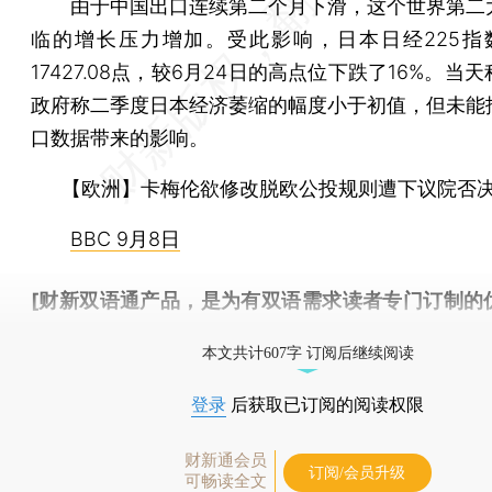
由于中国出口连续第二个月下滑，这个世界第二
临的增长压力增加。受此影响，日本日经225指
17427.08点，较6月24日的高点位下跌了16%。当
政府称二季度日本经济萎缩的幅度小于初值，但未能
口数据带来的影响。
【欧洲】卡梅伦欲修改脱欧公投规则遭下议院否
BBC 9月8日
[财新双语通产品，是为有双语需求读者专门订制的
按此可享超值优惠订阅
。]
本文共计607字 订阅后继续阅读
登录
后获取已订阅的阅读权限
财新通会员
订阅/会员升级
可畅读全文