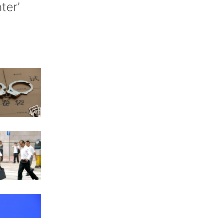
nter’