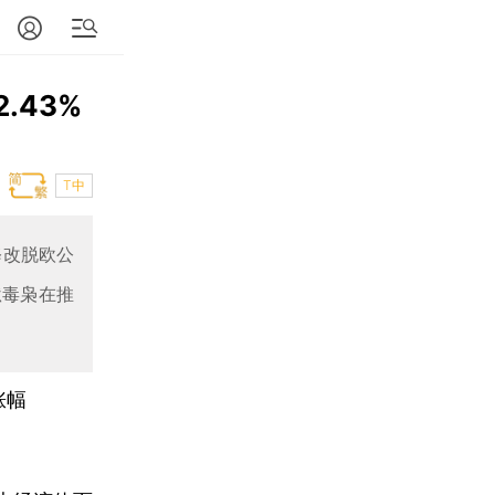
.43%
T中
修改脱欧公
狱毒枭在推
涨幅