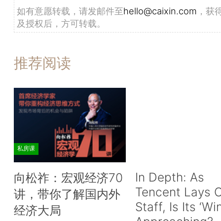
如有意愿转载，请发邮件至
hello@caixin.com
，获
及授权后，方可转载。
推荐阅读
私房课
In Depth: As
向松祚：宏观经济70
Tencent Lays O
讲，带你了解国内外
Staff, Is Its ‘Wi
经济大局