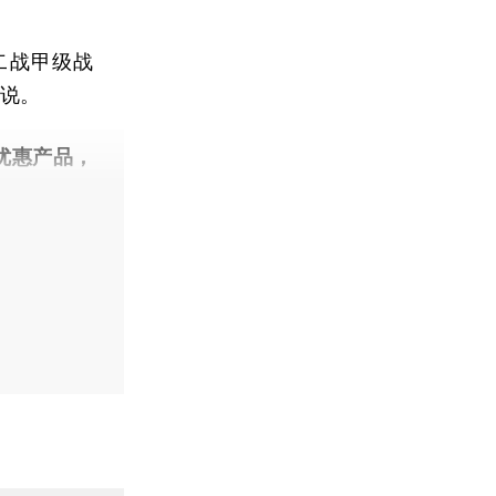
二战甲级战
莹说。
优惠产品，