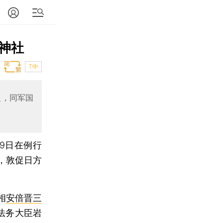
神社
T中
史，同军国
19日在例行
，敦促日方
相
安倍晋三
法务大臣岩