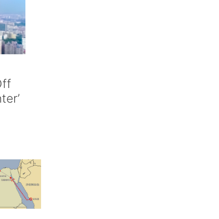
ff
nter’