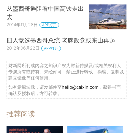
从墨西哥遇阻看中国高铁走出
去
2014年11月28日
APP打开
四人竞选墨西哥总统 老牌政党或东山再起
2012年06月22日
APP打开
财新网所刊载内容之知识产权为财新传媒及/或相关权利人
专属所有或持有。未经许可，禁止进行转载、摘编、复制及
建立镜像等任何使用。
如有意愿转载，请发邮件至
hello@caixin.com
，获得书面
确认及授权后，方可转载。
推荐阅读