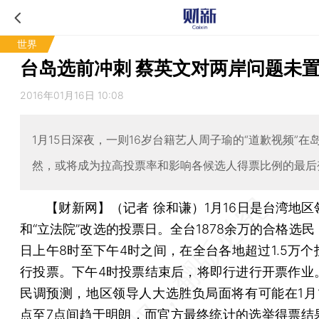
世界
台岛选前冲刺 蔡英文对两岸问题未
2016年01月16日 10:08
1月15日深夜，一则16岁台籍艺人周子瑜的“道歉视频”在
然，或将成为拉高投票率和影响各候选人得票比例的最后
【财新网】（记者 徐和谦）
1月16日是台湾地
和“立法院”改选的投票日。全台1878余万的合格选
日上午8时至下午4时之间，在全台各地超过1.5万个
行投票。下午4时投票结束后，将即行进行开票作业
民调预测，地区领导人大选胜负局面将有可能在1月1
点至7点间趋于明朗，而官方最终统计的选举得票结