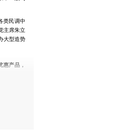
各类民调中
党主席朱立
办大型造势
。
优惠产品，