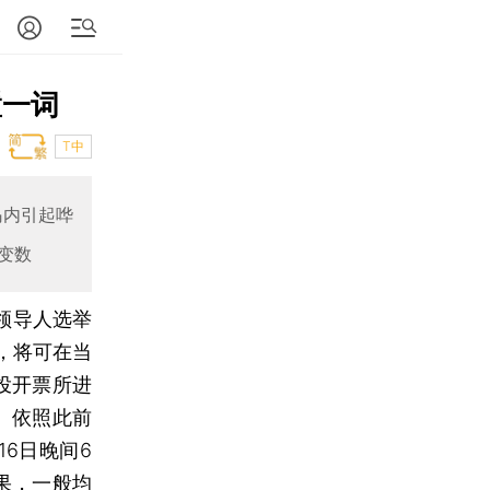
置一词
T中
岛内引起哗
变数
区领导人选举
民，将可在当
投开票所进
。依照此前
6日晚间6
果，一般均