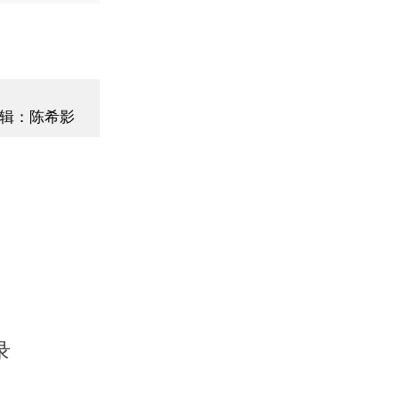
辑：陈希影
录