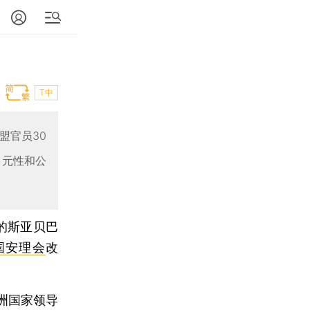
T中
盟官员30
多元性和公
的斯亚贝巴
国安理会
改
洲国家领导