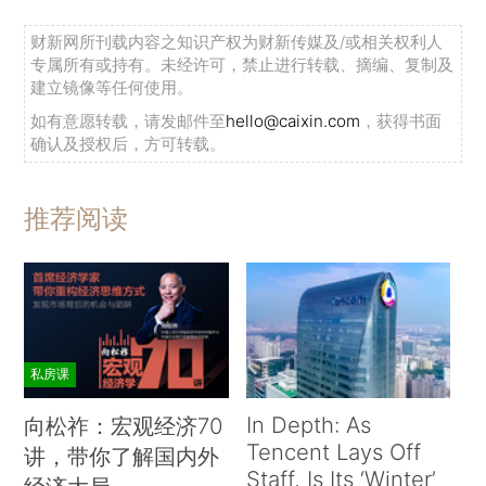
财新网所刊载内容之知识产权为财新传媒及/或相关权利人
专属所有或持有。未经许可，禁止进行转载、摘编、复制及
建立镜像等任何使用。
如有意愿转载，请发邮件至
hello@caixin.com
，获得书面
确认及授权后，方可转载。
推荐阅读
私房课
In Depth: As
向松祚：宏观经济70
Tencent Lays Off
讲，带你了解国内外
Staff, Is Its ‘Winter’