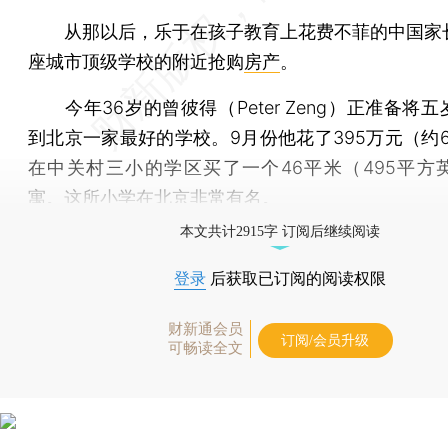
从那以后，乐于在孩子教育上花费不菲的中国家
座城市顶级学校的附近抢购
房产
。
今年36岁的曾彼得（Peter Zeng）正准备将
到北京一家最好的学校。9月份他花了395万元（约6
在中关村三小的学区买了一个46平米（495平方
寓。这所小学在北京非常有名。
本文共计2915字 订阅后继续阅读
登录
后获取已订阅的阅读权限
财新通会员
订阅/会员升级
可畅读全文