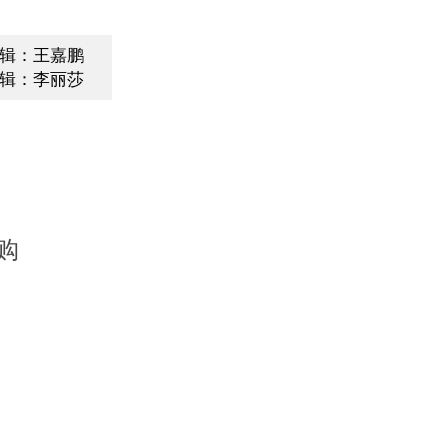
辑：王嘉鹏
辑：李丽莎
购