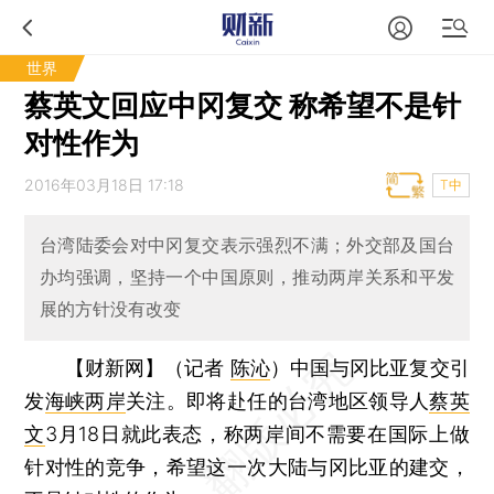
世界
蔡英文回应中冈复交 称希望不是针
对性作为
2016年03月18日 17:18
T中
台湾陆委会对中冈复交表示强烈不满；外交部及国台
办均强调，坚持一个中国原则，推动两岸关系和平发
展的方针没有改变
【财新网】（记者
陈沁
）
中国与冈比亚复交引
发
海峡两岸
关注。即将赴任的台湾地区领导人
蔡英
文
3月18日就此表态，称两岸间不需要在国际上做
针对性的竞争，希望这一次大陆与冈比亚的建交，