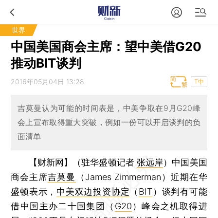
世界
中国美国商会主席：望中美借G20
推动BIT谈判
2016年05月04日 13:28
T中
吉莫曼认为可能的时间表是，中美争取在9月G20峰
会上宣布取得重大突破，例如一份可以开启谈判的负
面清单
【财新网】（驻华盛顿记者
张远岸
）
中国美国
商会主席
吉莫曼
（James Zimmerman）近期在华
盛顿表示，
中美双边投资协定
（
BIT
）谈判有可能
借中国主办二十国集团（
G20
）峰会之机取得进