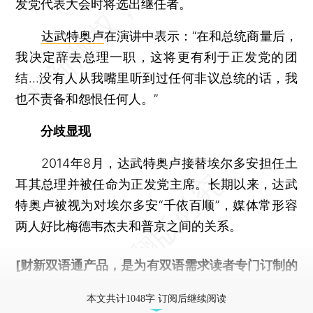
发党代表大会时将选出继任者。
达武特奥卢
在演讲中表示：“在和总统商量后，
我决定辞去总理一职，这将更有利于正发党的团
结...没有人从我嘴里听到过任何非议总统的话，我
也不责备和怨恨任何人。”
分歧显现
2014年8月，达武特奥卢接替埃尔多安担任土
耳其总理并被任命为正发党主席。长期以来，达武
特奥卢被视为对埃尔多安“千依百顺”，媒体常形容
两人好比梅德韦杰夫和普京之间的关系。
[财新双语通产品，是为有双语需求读者专门订制的
优惠产品，
按此可享超值优惠订阅
。]
本文共计1048字 订阅后继续阅读