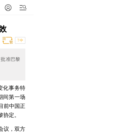
效
T中
前批准巴黎
变化事务特
期间第一场
目前中国正
黎协定。
会议，双方