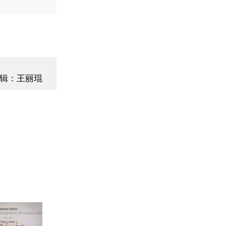
辑：王丽琨