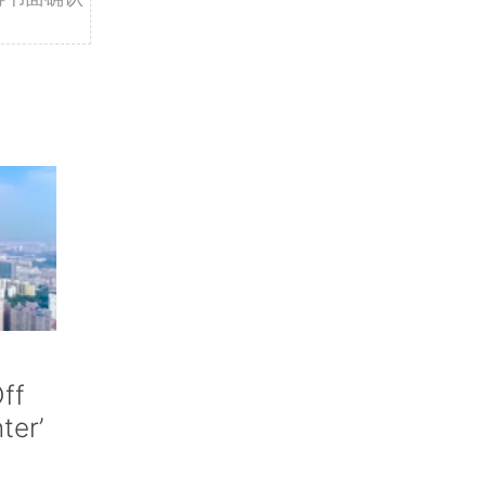
ff
nter’