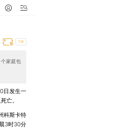
T中
一个家庭包
0日发生一
人死亡。
州科斯卡特
3时30分