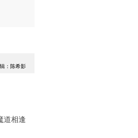
辑：陈希影
魔道相逢