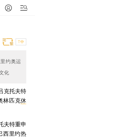
T中
在里约奥运
文化
吕克托夫特
奥林匹克
休
托夫特重申
巴西里约热