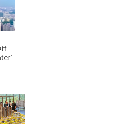
ff
nter’