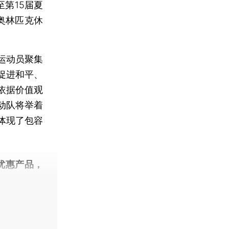
第15届夏
奥林匹克休
运动员聚集
促进和平、
依据价值观
动队将举着
体现了包容
优惠产品，