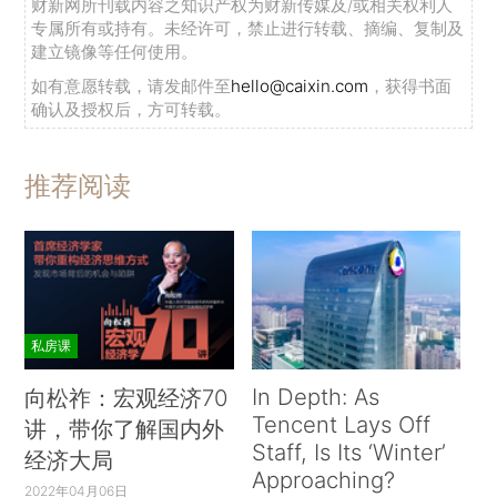
财新网所刊载内容之知识产权为财新传媒及/或相关权利人
专属所有或持有。未经许可，禁止进行转载、摘编、复制及
建立镜像等任何使用。
如有意愿转载，请发邮件至
hello@caixin.com
，获得书面
确认及授权后，方可转载。
推荐阅读
私房课
In Depth: As
向松祚：宏观经济70
Tencent Lays Off
讲，带你了解国内外
Staff, Is Its ‘Winter’
经济大局
Approaching?
2022年04月06日