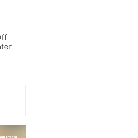
ff
nter’