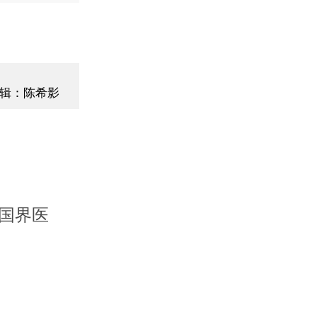
辑：陈希影
国界医