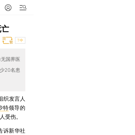
死亡
T中
的无国界医
少20名患
组织发言人
沙特
领导的
5人受伤。
告诉新华社