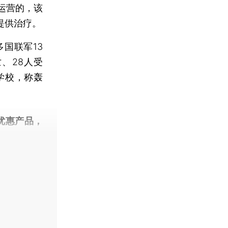
运营的，该
提供治疗。
国联军13
、28人受
学校，称轰
优惠产品，