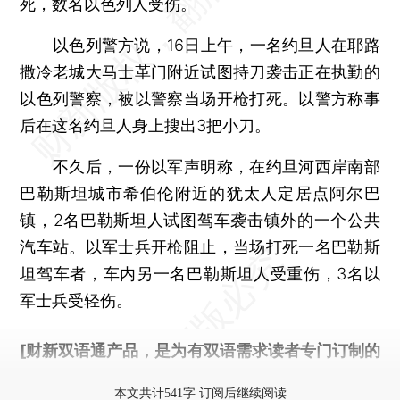
死，数名以色列人受伤。
以色列警方说，16日上午，一名约旦人在耶路
撒冷老城大马士革门附近试图持刀袭击正在执勤的
以色列警察，被以警察当场开枪打死。以警方称事
后在这名约旦人身上搜出3把小刀。
不久后，一份以军声明称，在约旦河西岸南部
巴勒斯坦城市希伯伦附近的犹太人定居点阿尔巴
镇，2名巴勒斯坦人试图驾车袭击镇外的一个公共
汽车站。以军士兵开枪阻止，当场打死一名巴勒斯
坦驾车者，车内另一名巴勒斯坦人受重伤，3名以
军士兵受轻伤。
[财新双语通产品，是为有双语需求读者专门订制的
优惠产品，
按此可享超值优惠订阅
。]
本文共计541字 订阅后继续阅读