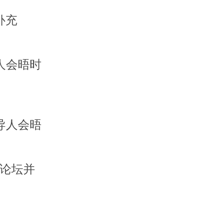
补充
人会晤时
导人会晤
贸论坛并