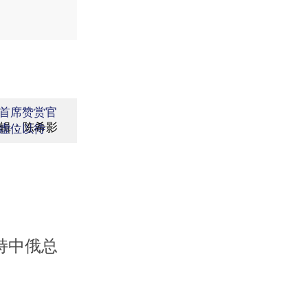
首席赞赏官
辑：陈希影
虚位以待
持中俄总