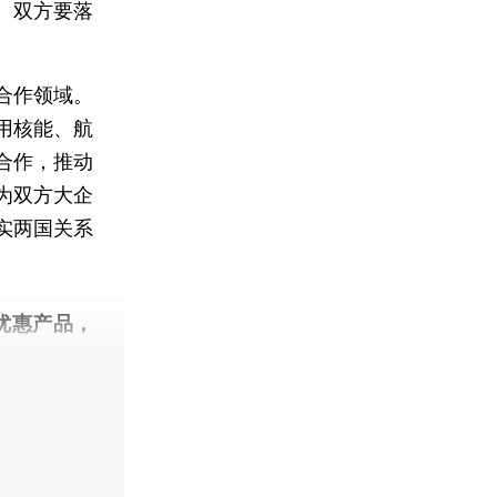
。双方要落
。
合作领域。
用核能、航
合作，推动
为双方大企
实两国关系
优惠产品，