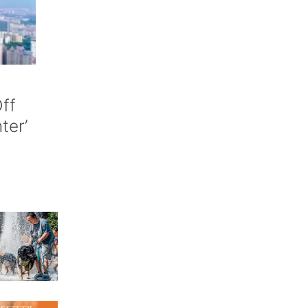
ff
nter’