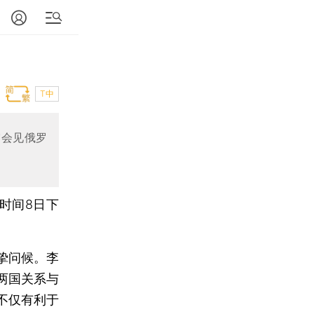
T中
宫会见俄罗
时间8日下
挚问候。李
两国关系与
不仅有利于