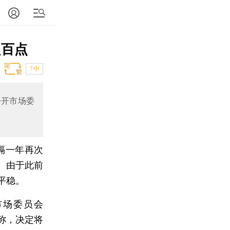
超百点
T中
公开市场委
隔一年再次
。由于此前
平稳。
市场委员会
称，决定将