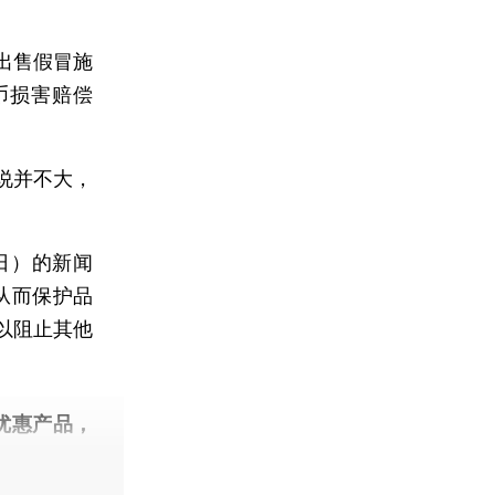
出售假冒施
币损害赔偿
说并不大，
日）的新闻
从而保护品
以阻止其他
优惠产品，