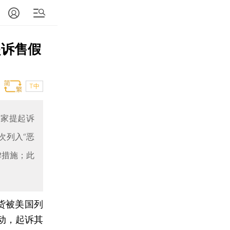
起诉售假
T中
卖家提起诉
次列入“恶
律措施；此
货被美国列
动，起诉其