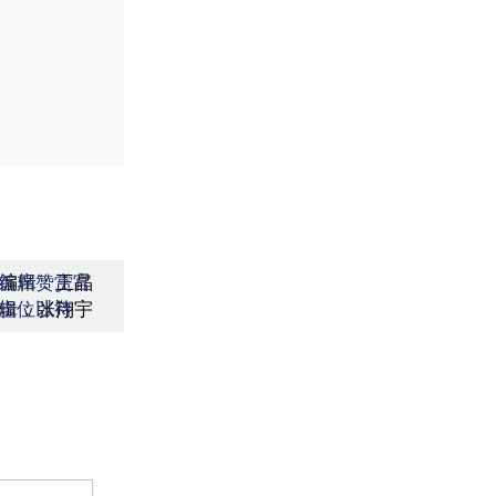
编辑：王晶
首席赞赏官
辑：张翔宇
虚位以待