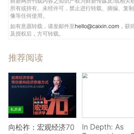
财新网所刊载内容之知识产权为财新传媒及/或相关
所有或持有。未经许可，禁止进行转载、摘编、复制
像等任何使用。
如有意愿转载，请发邮件至
hello@caixin.com
，获
及授权后，方可转载。
推荐阅读
私房课
In Depth: As
向松祚：宏观经济70