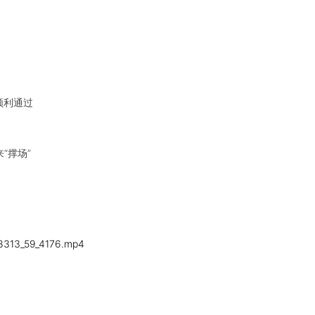
顺利通过
“撑场”
18313_59_4176.mp4