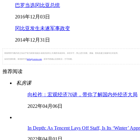
巴罗当选冈比亚总统
2016年12月03日
冈比亚发生未遂军事政变
2014年12月31日
财新网所刊载内容之知识产权为财新传媒及/或相关权利人专属所有或持有。未经许可，禁止进行转载、摘编、复制及建立镜像等任何使用。
如有意愿转载，请发邮件至
hello@caixin.com
，获得书面确认及授权后，方可转载。
推荐阅读
私房课
向松祚：宏观经济70讲，带你了解国内外经济大局
2022年04月06日
In Depth: As Tencent Lays Off Staff, Is Its ‘Winter’ App
2022年04月01日