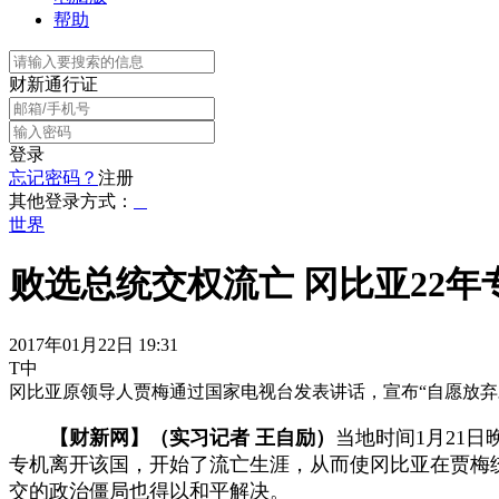
帮助
财新通行证
登录
忘记密码？
注册
其他登录方式：
世界
败选总统交权流亡 冈比亚22年
2017年01月22日 19:31
T中
冈比亚原领导人贾梅通过国家电视台发表讲话，宣布“自愿放弃
【财新网】（实习记者 王自励）
当地时间1月21日
专机离开该国，开始了流亡生涯，从而使冈比亚在贾梅
交的政治僵局也得以和平解决。