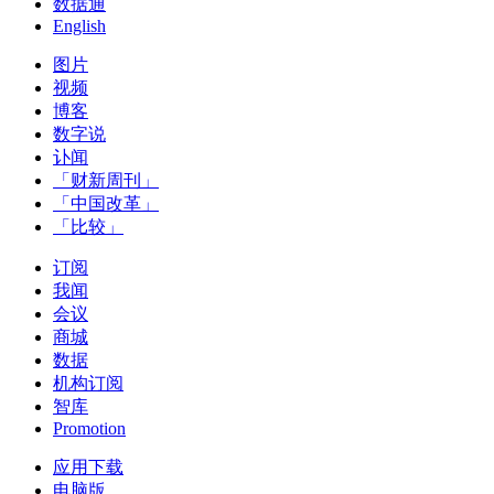
数据通
English
图片
视频
博客
数字说
讣闻
「财新周刊」
「中国改革」
「比较」
订阅
我闻
会议
商城
数据
机构订阅
智库
Promotion
应用下载
电脑版