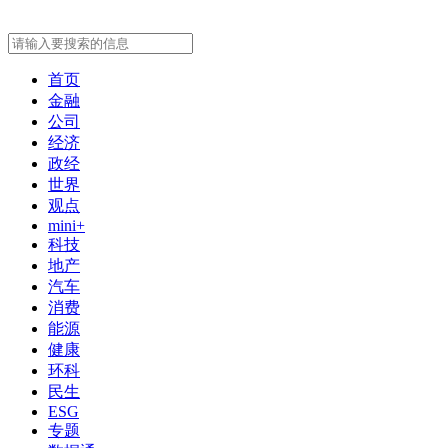
首页
金融
公司
经济
政经
世界
观点
mini+
科技
地产
汽车
消费
能源
健康
环科
民生
ESG
专题