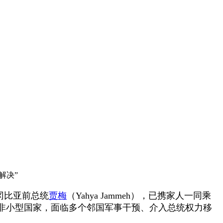
解决”
冈比亚前总统
贾梅
（Yahya Jammeh），已携家人一同乘
非小型国家，面临多个邻国军事干预、介入总统权力移