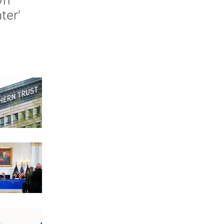
ff
nter’