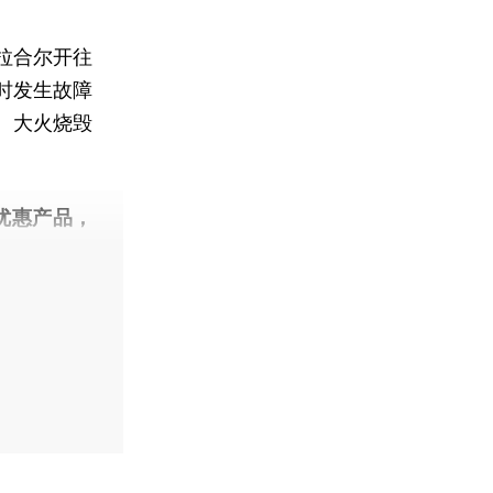
拉合尔开往
时发生故障
。大火烧毁
优惠产品，