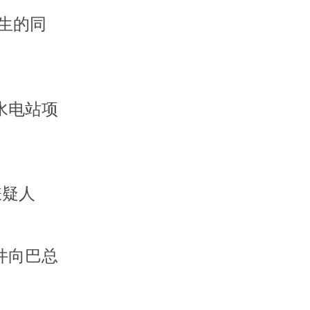
生的同
水电站项
嫌疑人
件向巴总