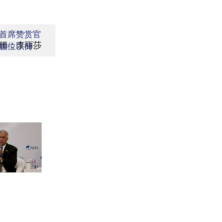
首席赞赏官
辑：李丽莎
虚位以待