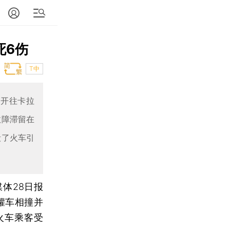
死6伤
T中
尔开往卡拉
故障滞留在
毁了火车引
体28日报
罐车相撞并
火车乘客受