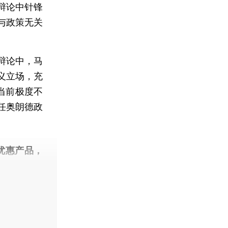
辩论中针锋
与政策无关
辩论中，马
义立场，充
当前极度不
任奥朗德政
优惠产品，