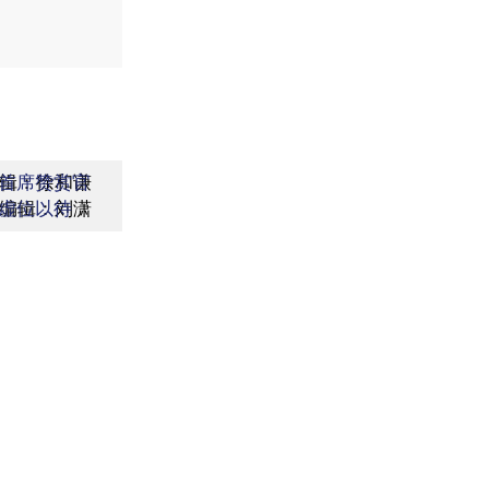
辑：徐和谦
首席赞赏官
编辑：刘潇
虚位以待