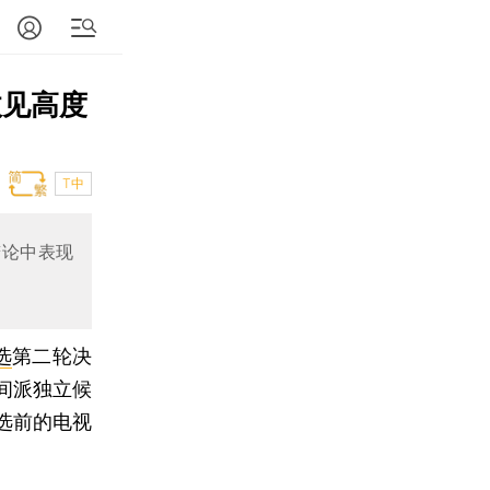
政见高度
T中
辩论中表现
选
第二轮决
间派独立候
选前的电视