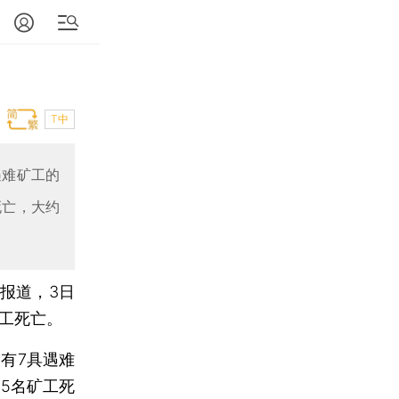
T中
遇难矿工的
死亡，大约
报道，3日
工死亡。
有7具遇难
5名矿工死