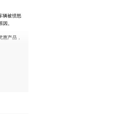
车辆被愤怒
原因。
优惠产品，