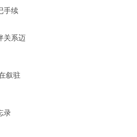
记手续
伴关系迈
在叙驻
忘录