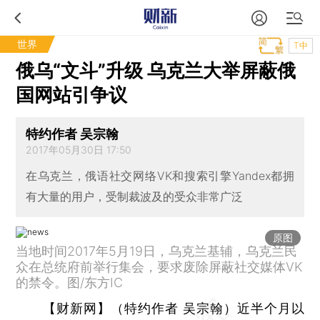
世界
T中
俄乌“文斗”升级 乌克兰大举屏蔽俄
国网站引争议
特约作者 吴宗翰
2017年05月30日 17:50
在乌克兰，俄语社交网络VK和搜索引擎Yandex都拥
有大量的用户，受制裁波及的受众非常广泛
原图
当地时间2017年5月19日，乌克兰基辅，乌克兰民
众在总统府前举行集会，要求废除屏蔽社交媒体VK
的禁令。图/东方IC
【财新网】（特约作者 吴宗翰）
近半个月以