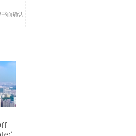
得书面确认
ff
nter’