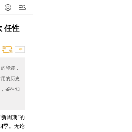
 任性
T中
明的印迹，
作用的历史
道，鉴往知
“新周期”的
四季。无论