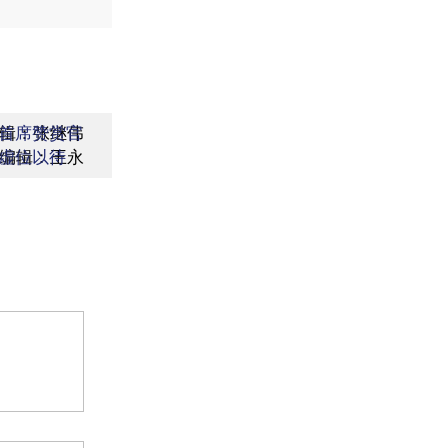
辑：张继伟
首席赞赏官
编辑：王永
虚位以待