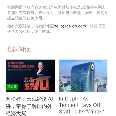
财新网所刊载内容之知识产权为财新传媒及/或相关权利人
专属所有或持有。未经许可，禁止进行转载、摘编、复制及
建立镜像等任何使用。
如有意愿转载，请发邮件至
hello@caixin.com
，获得书面
确认及授权后，方可转载。
推荐阅读
私房课
In Depth: As
向松祚：宏观经济70
Tencent Lays Off
讲，带你了解国内外
Staff, Is Its ‘Winter’
经济大局