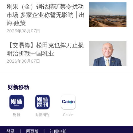
刚果（金）铜钴精矿禁令扰动
市场 多家企业称暂无影响 | 出
海·政策
2026年08月07日
【交易簿】松田克也挥刀止损
明治折戟中国乳业
2026年08月07日
财新移动
财新
财新周刊
Caixin
登录
网页版
订阅电邮
|
|