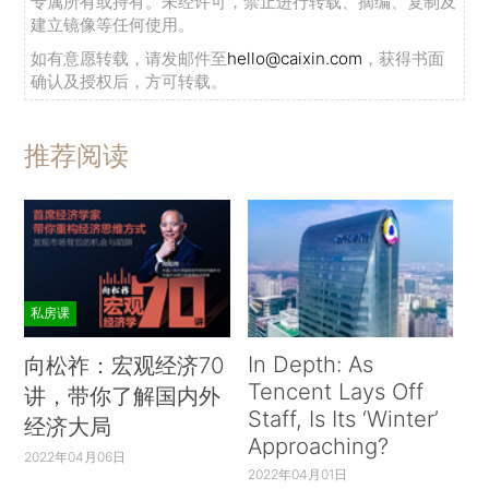
专属所有或持有。未经许可，禁止进行转载、摘编、复制及
建立镜像等任何使用。
如有意愿转载，请发邮件至
hello@caixin.com
，获得书面
确认及授权后，方可转载。
推荐阅读
私房课
In Depth: As
向松祚：宏观经济70
Tencent Lays Off
讲，带你了解国内外
Staff, Is Its ‘Winter’
经济大局
Approaching?
2022年04月06日
2022年04月01日