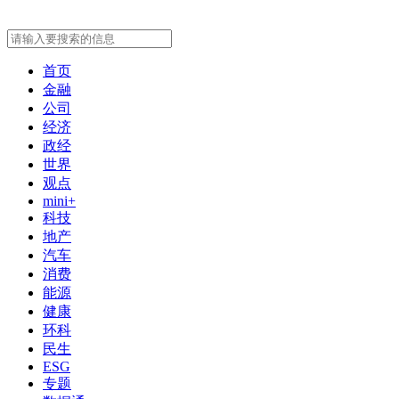
首页
金融
公司
经济
政经
世界
观点
mini+
科技
地产
汽车
消费
能源
健康
环科
民生
ESG
专题