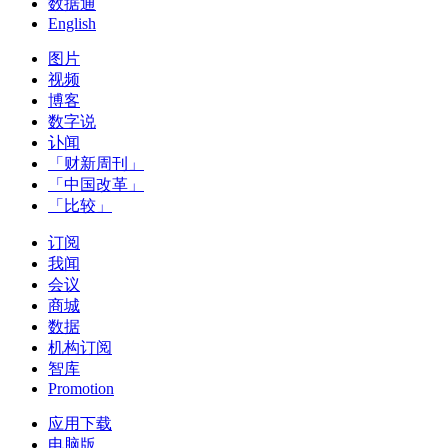
数据通
English
图片
视频
博客
数字说
讣闻
「财新周刊」
「中国改革」
「比较」
订阅
我闻
会议
商城
数据
机构订阅
智库
Promotion
应用下载
电脑版