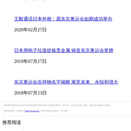
王毅通话日本外相：愿东京奥运会如期成功举办
2020年02月27日
日本用电子垃圾提炼贵金属 铸造东京奥运会奖牌
2019年07月27日
东京奥运会吉祥物名字揭晓 寓意未来、永恒和强大
2018年07月23日
财新网所刊载内容之知识产权为财新传媒及/或相关权利人专属所有或持有。未经许可，禁止进行转载、摘编、复制及建立镜像等任何使用。
如有意愿转载，请发邮件至
hello@caixin.com
，获得书面确认及授权后，方可转载。
推荐阅读