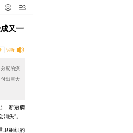
恐成又一
试听
中
内分配的疫
界付出巨大
出，新冠病
会消失”。
世卫组织的