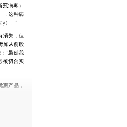
（新冠病毒）
c），这种病
way）。”
有消失，但
毒如从前般
：“虽然我
必须切合实
优惠产品，