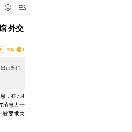
馆 外交
试听
中
作出正当和
息，在7月
方消息人士
将被要求关