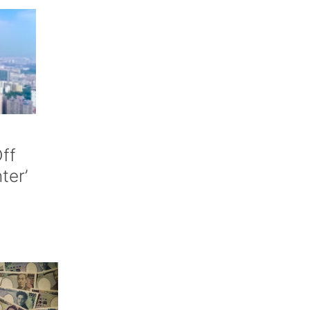
ff
nter’