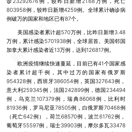
诊23292676例，较昨日新增21.68万例，死亡
803958例，较昨日新增4259例。全球累计确诊病
例破万的国家和地区已有87个。
美国感染者累计超570万例，比昨日新增3.48
万例，累计感染5701938例，全球居首。美国邻国
加拿大累计感染者近13万例，达到126817例。
欧洲疫情继续快速蔓延，目前已有41个国家感
染者累计超千例，其中过万的国家有俄罗斯
954328例，西班牙386054例，英国327643例，
意大利259345例，法国242899例，德国234494
例，乌克兰107379例，瑞典86068例，比利时
81936例，罗马尼亚78505例，白俄罗斯70468例
（死亡642例），荷兰68570例，波兰61762例，
葡萄牙55597例，瑞士39903例，摩尔多瓦33478