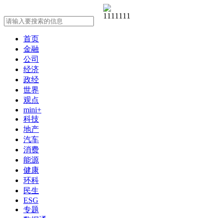
首页
金融
公司
经济
政经
世界
观点
mini+
科技
地产
汽车
消费
能源
健康
环科
民生
ESG
专题