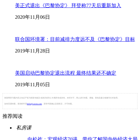
美正式退出《巴黎协定》 拜登称77天后重新加入
2020年11月06日
联合国环境署：目前减排力度远不及《巴黎协定》目标
2019年11月28日
美国启动巴黎协定退出流程 最终结果还不确定
2019年11月05日
财新网所刊载内容之知识产权为财新传媒及/或相关权利人专属所有或持有。未经许可，禁止进行转载、摘编、复制及建立镜像等任何使用。
如有意愿转载，请发邮件至
hello@caixin.com
，获得书面确认及授权后，方可转载。
推荐阅读
私房课
向松祚：宏观经济70讲，带你了解国内外经济大局