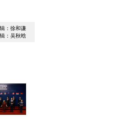
辑：徐和谦
辑：吴秋晗