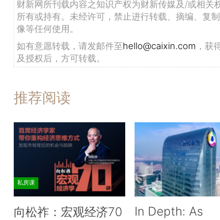
财新网所刊载内容之知识产权为财新传媒及/或相关
所有或持有。未经许可，禁止进行转载、摘编、复制
像等任何使用。
如有意愿转载，请发邮件至
hello@caixin.com
，获
及授权后，方可转载。
推荐阅读
私房课
In Depth: As
向松祚：宏观经济70