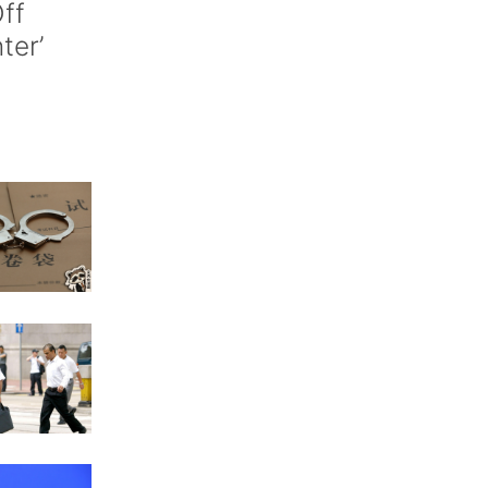
ff
nter’