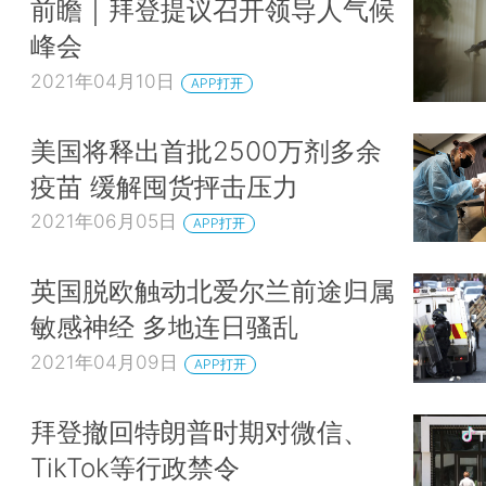
前瞻｜拜登提议召开领导人气候
峰会
2021年04月10日
APP打开
美国将释出首批2500万剂多余
疫苗 缓解囤货抨击压力
2021年06月05日
APP打开
英国脱欧触动北爱尔兰前途归属
敏感神经 多地连日骚乱
2021年04月09日
APP打开
拜登撤回特朗普时期对微信、
TikTok等行政禁令