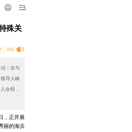
“特殊关
试听
中
外访；在与
7领导人峰
导人会晤，
0日，正开展
秀丽的海滨