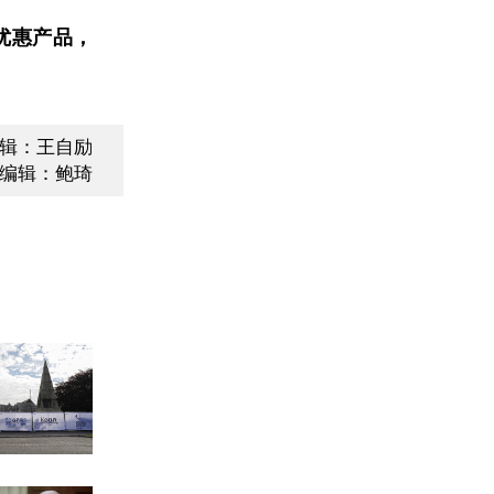
优惠产品，
辑：王自励
编辑：鲍琦