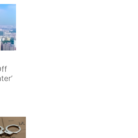
ff
nter’