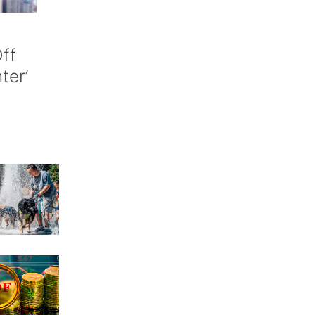
ff
nter’