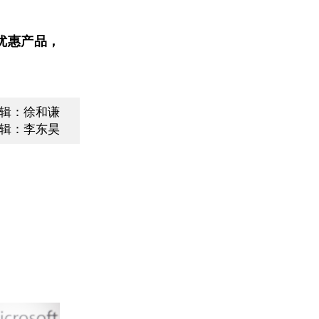
优惠产品，
辑：徐和谦
辑：李东昊