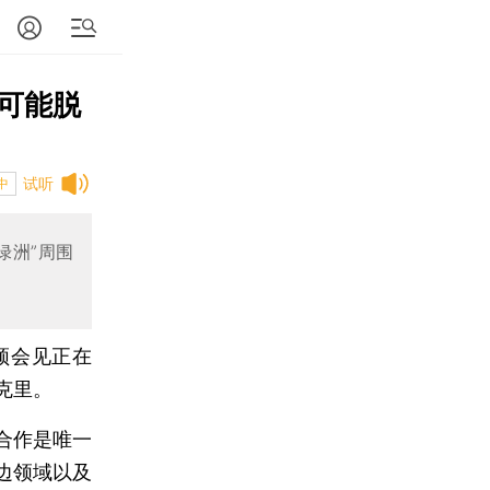
可能脱
试听
中
绿洲”周围
频会见正在
克里。
合作是唯一
边领域以及