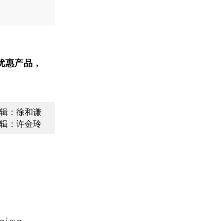
优惠产品，
辑：徐和谦
辑：许金玲