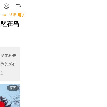
试听
T中
提醒在乌
、哈尔科夫
专列的所有
往
原图