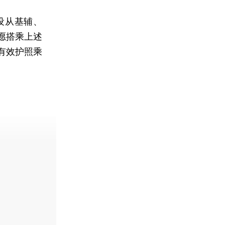
设从基辅、
愿搭乘上述
有效护照乘
。