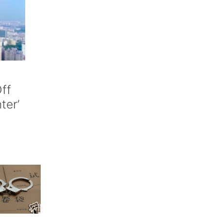
ff
nter’