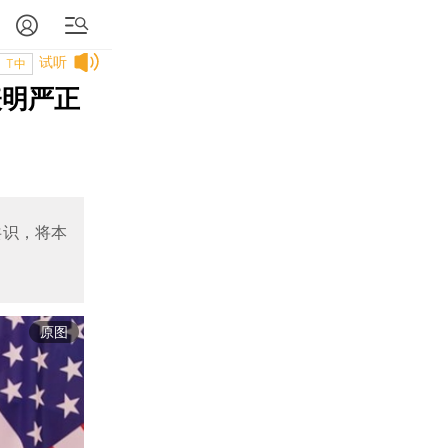
试听
T中
表明严正
共识，将本
原图