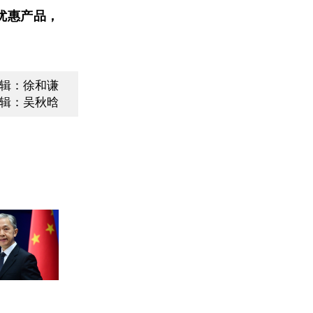
优惠产品，
辑：徐和谦
辑：吴秋晗