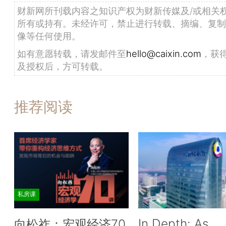
财新网所刊载内容之知识产权为财新传媒及/或相关
所有或持有。未经许可，禁止进行转载、摘编、复制
像等任何使用。
如有意愿转载，请发邮件至
hello@caixin.com
，获
及授权后，方可转载。
推荐阅读
私房课
In Depth: As
向松祚：宏观经济70