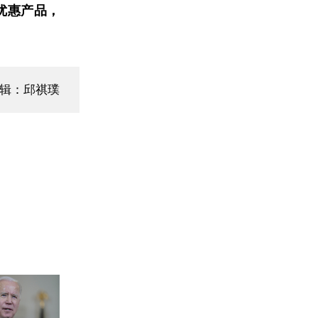
优惠产品，
编辑：邱祺璞