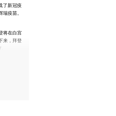
成了新冠疫
辉瑞疫苗。
登将在白宫
下来，拜登
议。