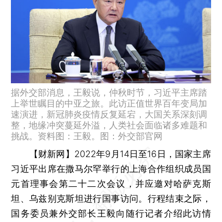
据外交部消息，王毅说，仲秋时节，习近平主席踏
上举世瞩目的中亚之旅。此访正值世界百年变局加
速演进，新冠肺炎疫情反复延宕，大国关系深刻调
整，地缘冲突蔓延外溢，人类社会面临诸多难题和
挑战。资料图：王毅。图：外交部官网
【财新网】
2022年9月14日至16日，国家主席
习近平出席在撒马尔罕举行的上海合作组织成员国
元首理事会第二十二次会议，并应邀对哈萨克斯
坦、乌兹别克斯坦进行国事访问。行程结束之际，
国务委员兼外交部长王毅向随行记者介绍此访情