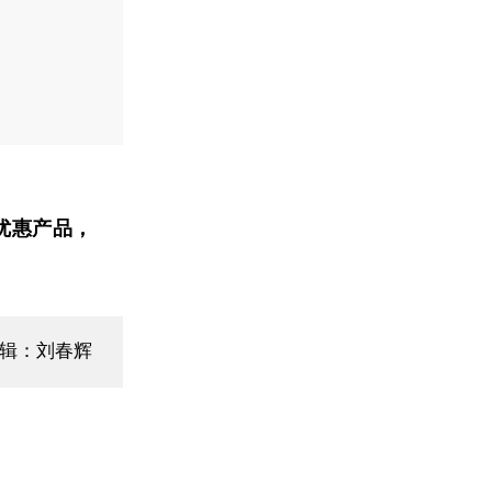
优惠产品，
辑：刘春辉