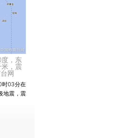
70度，东
0千米，震
震台网
0时03分在
0级地震，震