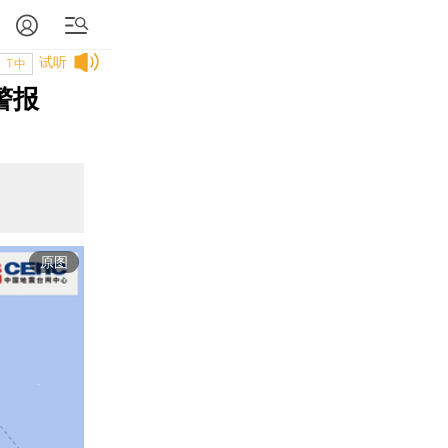
试听
T中
警报
原图