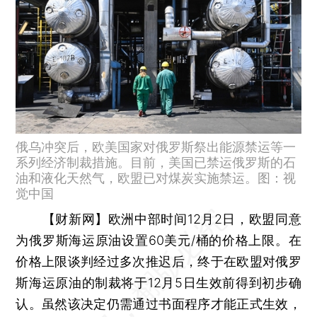
俄乌冲突后，欧美国家对俄罗斯祭出能源禁运等一
系列经济制裁措施。目前，美国已禁运俄罗斯的石
油和液化天然气，欧盟已对煤炭实施禁运。图：视
觉中国
【财新网】
欧洲中部时间12月2日，欧盟同意
为俄罗斯海运原油设置60美元/桶的价格上限。在
价格上限谈判经过多次推迟后，终于在欧盟对俄罗
斯海运原油的制裁将于12月5日生效前得到初步确
认。虽然该决定仍需通过书面程序才能正式生效，