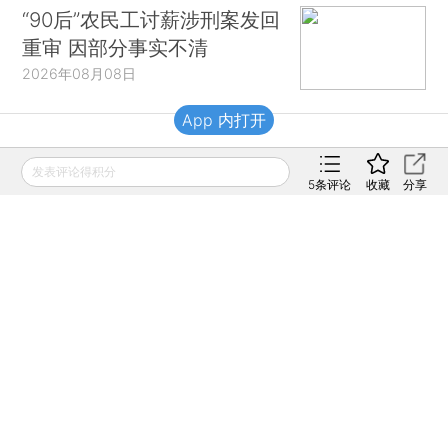
“90后”农民工讨薪涉刑案发回
重审 因部分事实不清
2026年08月08日
App 内打开
财新移动
发表评论得积分
5
条评论
收藏
分享
财新
财新周刊
Caixin
登录
网页版
订阅电邮
|
|
Copyright 财新网 All Rights Reserved