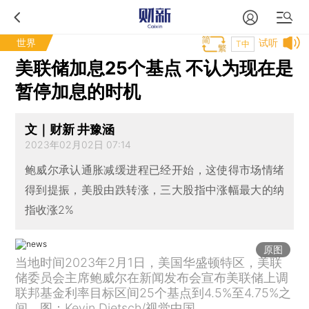
世界
试听
T中
美联储加息25个基点 不认为现在是
暂停加息的时机
文｜财新 井豫涵
2023年02月02日 07:14
鲍威尔承认通胀减缓进程已经开始，这使得市场情绪
得到提振，美股由跌转涨，三大股指中涨幅最大的纳
指收涨2%
原图
当地时间2023年2月1日，美国华盛顿特区，美联
储委员会主席鲍威尔在新闻发布会宣布美联储上调
联邦基金利率目标区间25个基点到4.5%至4.75%之
间。图：Kevin Dietsch/视觉中国