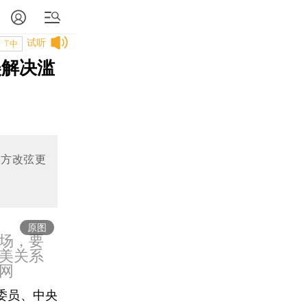
试听
T中
美解决滥
美方改弦更
原图
场，要
美关系
网
委员、中央