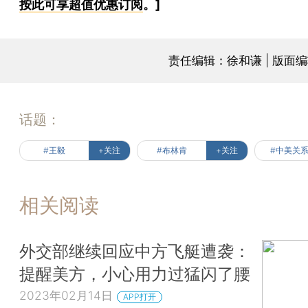
按此可享超值优惠订阅
。]
责任编辑：徐和谦 | 版面
话题：
#王毅
+关注
#布林肯
+关注
#中美关
相关阅读
外交部继续回应中方飞艇遭袭：
提醒美方，小心用力过猛闪了腰
2023年02月14日
APP打开