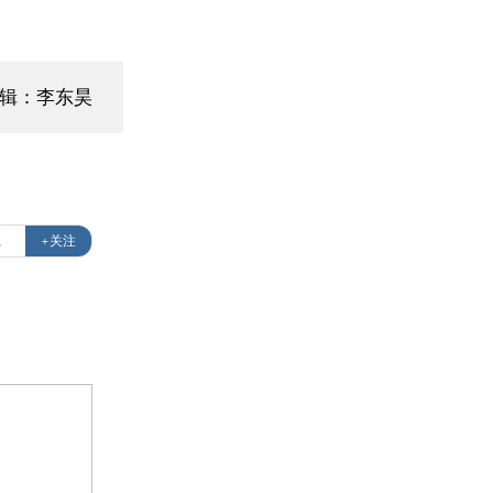
编辑：李东昊
系
+关注