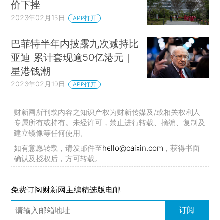
价下挫
2023年02月15日
APP打开
巴菲特半年内披露九次减持比
亚迪 累计套现逾50亿港元｜
星港钱潮
2023年02月10日
APP打开
财新网所刊载内容之知识产权为财新传媒及/或相关权利人
专属所有或持有。未经许可，禁止进行转载、摘编、复制及
建立镜像等任何使用。
如有意愿转载，请发邮件至
hello@caixin.com
，获得书面
确认及授权后，方可转载。
免费订阅财新网主编精选版电邮
订阅